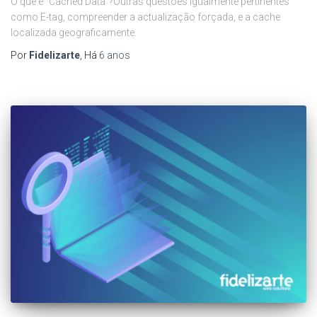
O que é “Cached Data”?Outras questões igualmente pertinentes
como E-tag, compreender a actualização forçada, e a cache
localizada geograficamente.
Por
Fidelizarte
, Há
6 anos