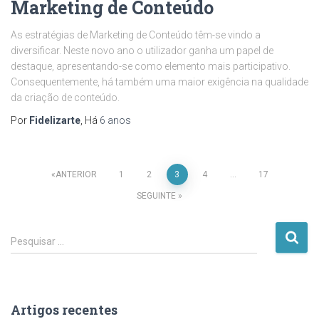
Marketing de Conteúdo
As estratégias de Marketing de Conteúdo têm-se vindo a
diversificar. Neste novo ano o utilizador ganha um papel de
destaque, apresentando-se como elemento mais participativo.
Consequentemente, há também uma maior exigência na qualidade
da criação de conteúdo.
Por
Fidelizarte
, Há
6 anos
Paginação
ANTERIOR
1
2
3
4
…
17
SEGUINTE
dos
P
conteúdos
Pesquisar …
e
s
q
u
Artigos recentes
i