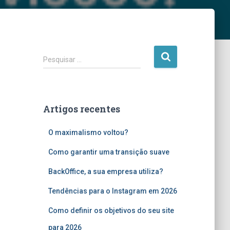
P
Pesquisar …
e
s
q
u
Artigos recentes
i
s
O maximalismo voltou?
a
r
Como garantir uma transição suave
p
o
BackOffice, a sua empresa utiliza?
r
:
Tendências para o Instagram em 2026
Como definir os objetivos do seu site
para 2026