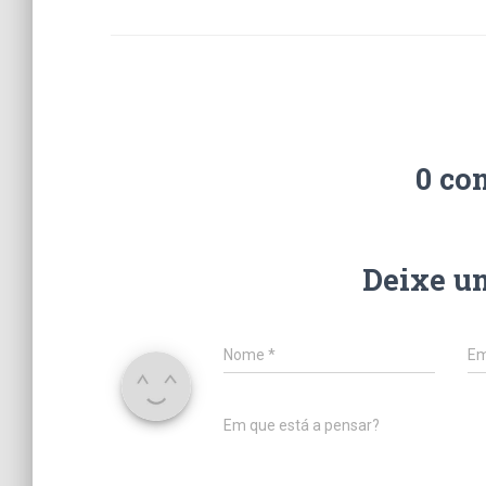
0 co
Deixe u
Nome
*
Em
Em que está a pensar?