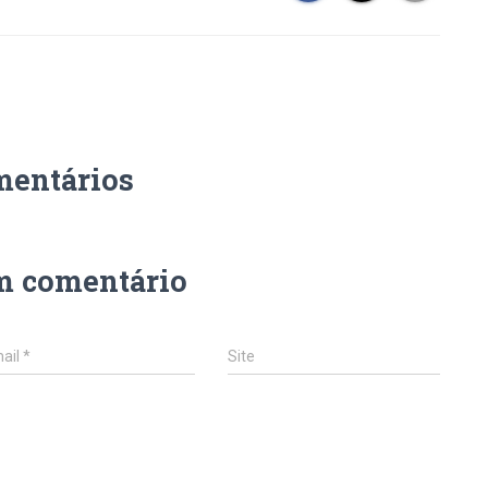
mentários
m comentário
ail
*
Site