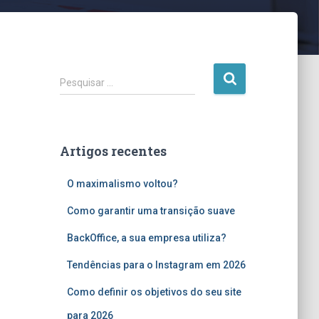
P
Pesquisar …
e
s
q
u
Artigos recentes
i
s
O maximalismo voltou?
a
r
Como garantir uma transição suave
p
o
BackOffice, a sua empresa utiliza?
r
:
Tendências para o Instagram em 2026
Como definir os objetivos do seu site
para 2026