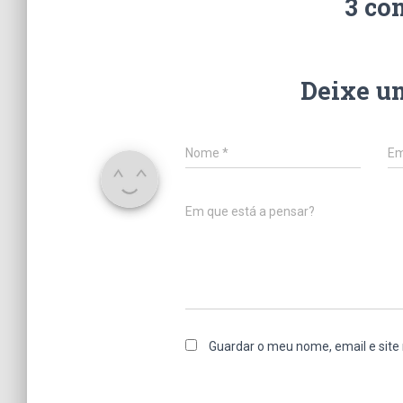
3 co
Deixe u
Nome
*
Em
Em que está a pensar?
Guardar o meu nome, email e site