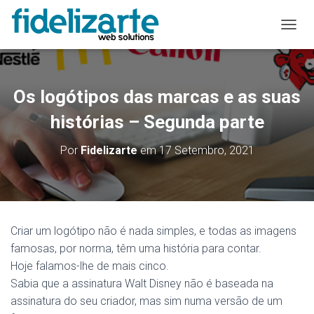
A
L
T
E
R
Os logótipos das marcas e as suas
N
A
histórias – Segunda parte
R
A
Por
Fidelizarte
em
17 Setembro, 2021
N
A
V
E
G
A
Criar um logótipo não é nada simples, e todas as imagens
Ç
famosas, por norma, têm uma história para contar.
Ã
O
Hoje falamos-lhe de mais cinco.
Sabia que a assinatura Walt Disney não é baseada na
assinatura do seu criador, mas sim numa versão de um