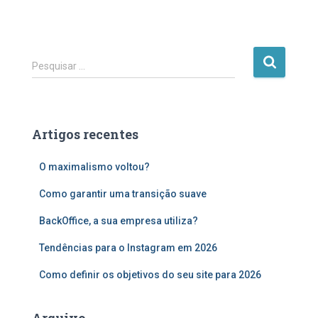
P
Pesquisar …
e
s
q
u
Artigos recentes
i
s
O maximalismo voltou?
a
r
Como garantir uma transição suave
p
o
BackOffice, a sua empresa utiliza?
r
:
Tendências para o Instagram em 2026
Como definir os objetivos do seu site para 2026