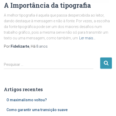
A Importância da tipografia
A melhor tipografia é aquela que passa despercebida ao leitor,
dando destaque à mensagem e não à fonte. Por vezes, a escolha
da fonte tipográfica pode ser um dos maiores desafios num
trabalho gráfico, pois a mesma serve não só para transmitir um
texto ou uma mensagem, como também, um
Ler mais…
Por
Fidelizarte
, Há
8 anos
P
Pesquisar …
e
s
q
u
Artigos recentes
i
s
O maximalismo voltou?
a
r
Como garantir uma transição suave
p