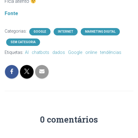
Fica atento
Fonte
Categorias:
GOOGLE
INTERNET
MARKETING DIGITAL
SEM CATEGORIA
Etiquetas:
AI
chatbots
dados
Google
online
tendências
0 comentários