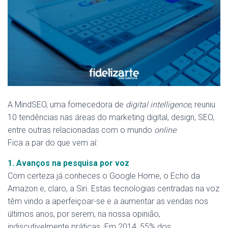
A MindSEO, uma fornecedora de
digital intelligence
, reuniu
10 tendências nas áreas do marketing digital, design, SEO,
entre outras relacionadas com o mundo
online
.
Fica a par do que vem aí:
1. Avanços na pesquisa por voz
Com certeza já conheces o Google Home, o Echo da
Amazon e, claro, a Siri. Estas tecnologias centradas na voz
têm vindo a aperfeiçoar-se e a aumentar as vendas nos
últimos anos, por serem, na nossa opinião,
indiscutivelmente práticas. Em 2014, 55% dos