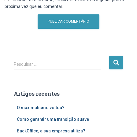
próxima vez que eu comentar.
P
Pesquisar …
e
s
q
u
Artigos recentes
i
s
O maximalismo voltou?
a
r
Como garantir uma transição suave
p
o
BackOffice, a sua empresa utiliza?
r