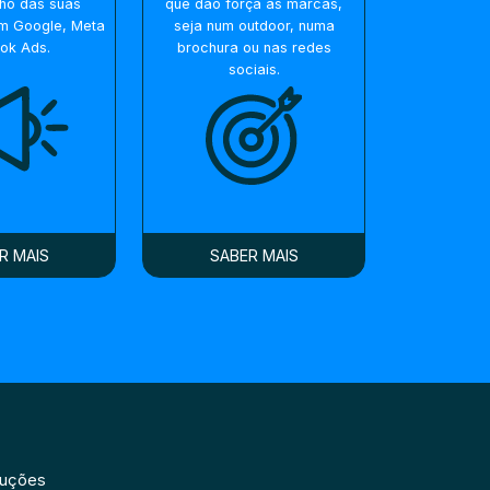
ho das suas
que dão força às marcas,
m Google, Meta
seja num outdoor, numa
Tok Ads.
brochura ou nas redes
sociais.
R MAIS
SABER MAIS
luções