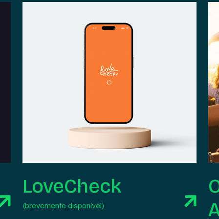
LoveCheck
A
(brevemente disponível)