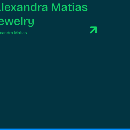
lexandra Matias
ewelry
xandra Matias