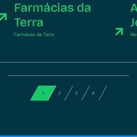
Farmácias da
A
Terra
J
Farmácias da Terra
Ale
4
2
3
1