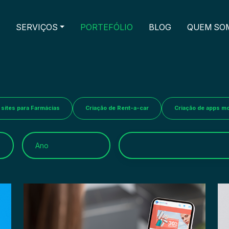
SERVIÇOS
PORTEFÓLIO
BLOG
QUEM SO
 sites para Farmácias
Criação de Rent-a-car
Criação de apps mo