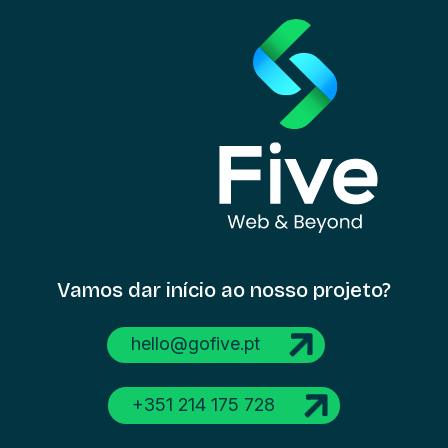
Vamos dar início
ao nosso projeto?
hello@gofive.pt
+351 214 175 728