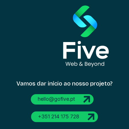
Vamos dar início
ao nosso projeto?
hello@gofive.pt
+351 214 175 728