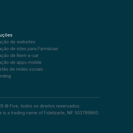
luções
iação de websites
ação de sites para Farmácias
ação de Rent-a-car
iação de apps mobile
tão de redes sociais
anding
6 © Five, todos os direitos reservados.
e is a trading name of Fidelizarte, NIF 503789860