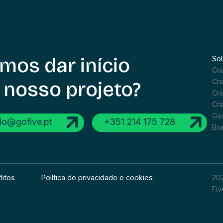
mos dar início
So
Cr
Cri
 nosso projeto?
Cri
Cr
Ges
llo@gofive.pt
+351 214 175 728
Br
litos
Política de privacidade e cookies
202
Fiv