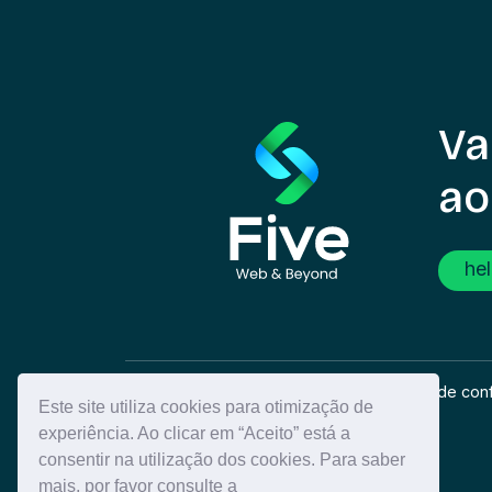
Va
ao
he
Sobre
Contatos
Resolução de conf
Este site utiliza cookies para otimização de
experiência. Ao clicar em “Aceito” está a
consentir na utilização dos cookies. Para saber
mais, por favor consulte a