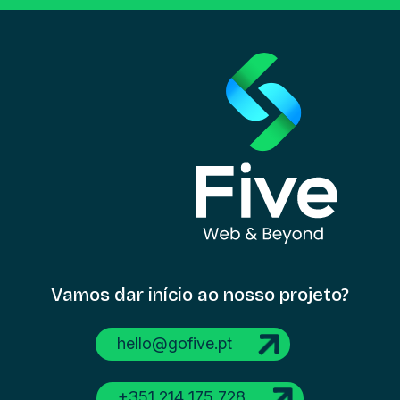
Vamos dar início
ao nosso projeto?
hello@gofive.pt
+351 214 175 728