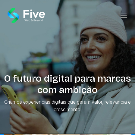
O futuro digital para marcas
com ambição
Criamos experiências digitais que geram valor, relevância e
crescimento.