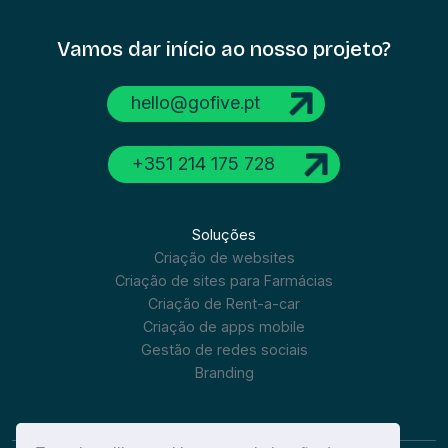
Vamos dar início
ao nosso projeto?
hello@gofive.pt
+351 214 175 728
Soluções
Criação de websites
Criação de sites para Farmácias
Criação de Rent-a-car
Criação de apps mobile
Gestão de redes sociais
Branding