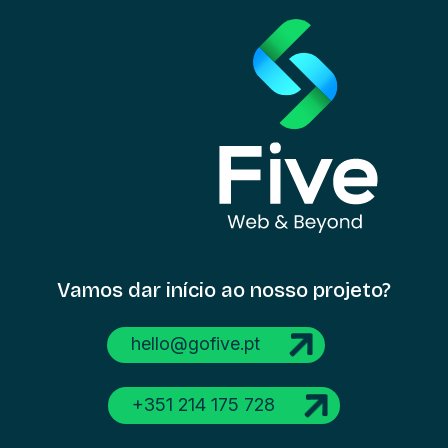
Vamos dar início
ao nosso projeto?
hello@gofive.pt
+351 214 175 728