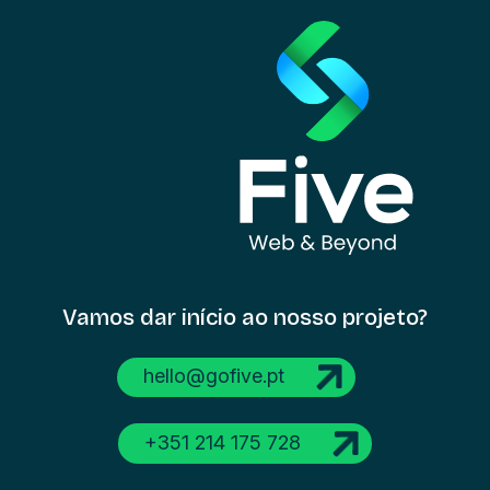
Vamos dar início
ao nosso projeto?
hello@gofive.pt
+351 214 175 728