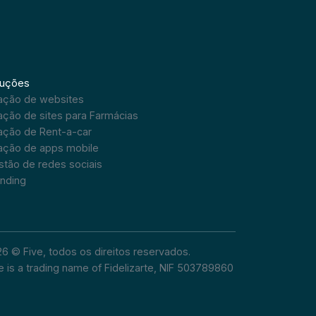
luções
iação de websites
ação de sites para Farmácias
ação de Rent-a-car
iação de apps mobile
tão de redes sociais
anding
6 © Five, todos os direitos reservados.
e is a trading name of Fidelizarte, NIF 503789860