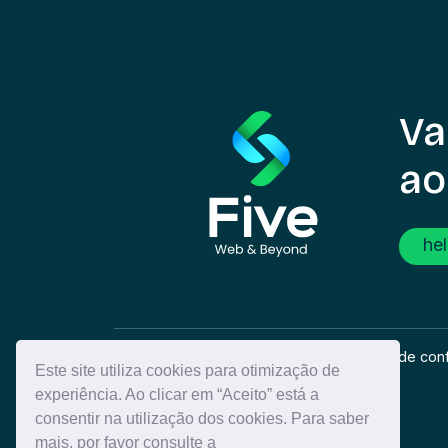
Va
ao
he
Sobre
Contatos
Resolução de conf
Este site utiliza cookies para otimização de
experiência. Ao clicar em “Aceito” está a
consentir na utilização dos cookies. Para saber
mais, por favor consulte a