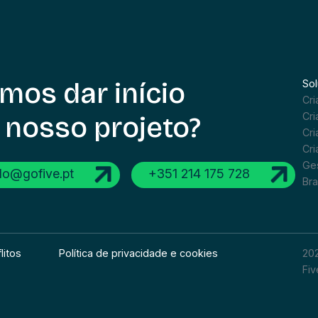
mos dar início
So
Cr
Cri
 nosso projeto?
Cri
Cr
Ges
llo@gofive.pt
+351 214 175 728
Br
litos
Política de privacidade e cookies
202
Fiv