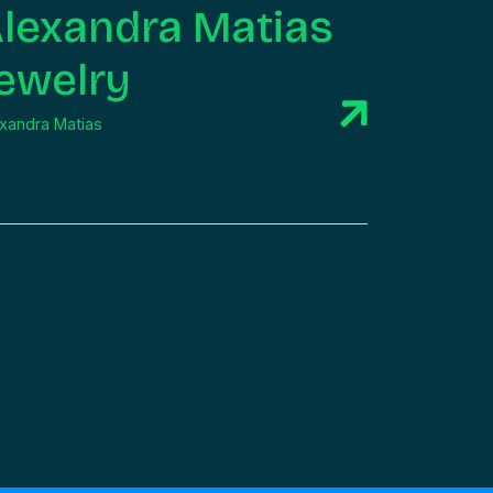
lexandra Matias
ewelry
xandra Matias