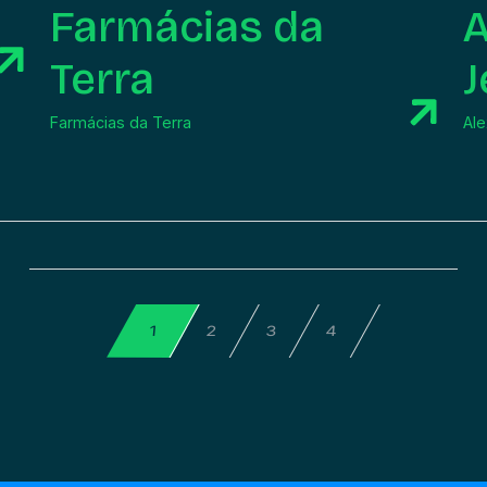
Farmácias da
A
Terra
J
Farmácias da Terra
Ale
4
2
3
1