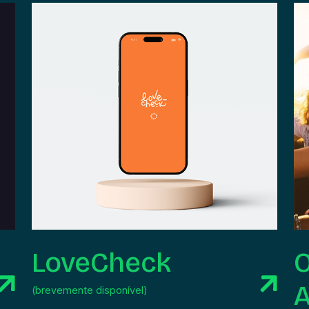
LoveCheck
A
(brevemente disponível)