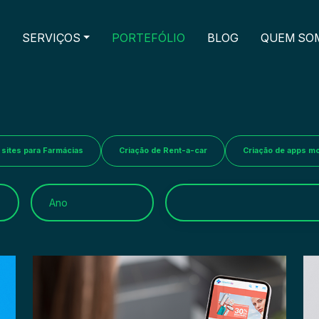
SERVIÇOS
PORTEFÓLIO
BLOG
QUEM SO
 sites para Farmácias
Criação de Rent-a-car
Criação de apps mo