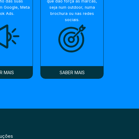
ho das suas
que dão força às marcas,
m Google, Meta
seja num outdoor, numa
Tok Ads.
brochura ou nas redes
sociais.
R MAIS
SABER MAIS
luções