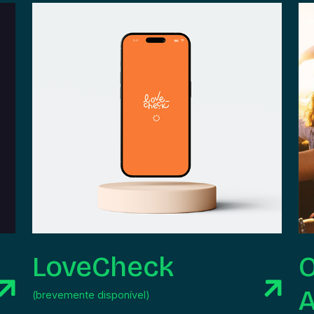
LoveCheck
A
(brevemente disponível)