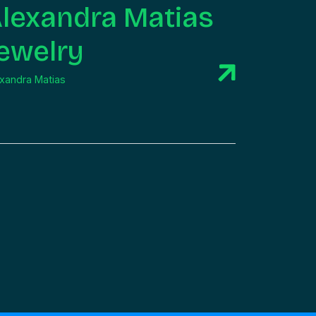
lexandra Matias
ewelry
xandra Matias