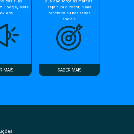
ho das suas
que dão força às marcas,
m Google, Meta
seja num outdoor, numa
Tok Ads.
brochura ou nas redes
sociais.
R MAIS
SABER MAIS
luções