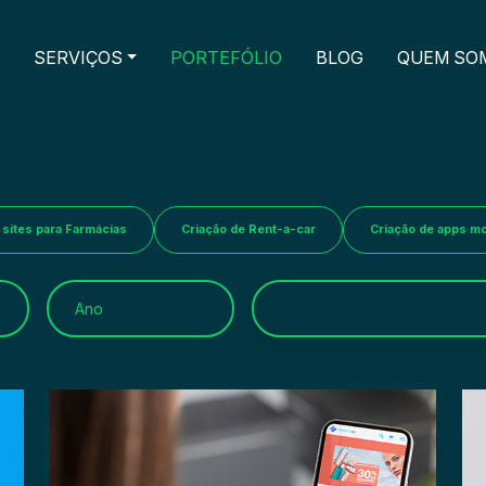
SERVIÇOS
PORTEFÓLIO
BLOG
QUEM SO
 sites para Farmácias
Criação de Rent-a-car
Criação de apps mo