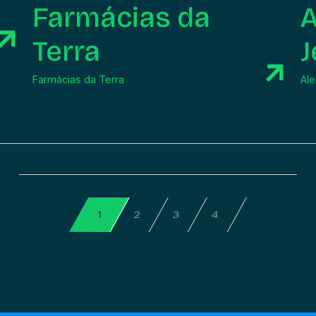
Farmácias da
A
Terra
J
Farmácias da Terra
Ale
4
2
3
1