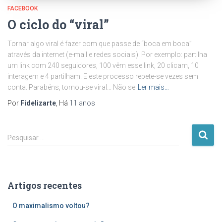
FACEBOOK
O ciclo do “viral”
Tornar algo viral é fazer com que passe de “boca em boca”
através da internet (e-mail e redes sociais). Por exemplo: partilha
um link com 240 seguidores, 100 vêm esse link, 20 clicam, 10
interagem e 4 partilham. E este processo repete-se vezes sem
conta. Parabéns, tornou-se viral… Não se
Ler mais…
Por
Fidelizarte
, Há
11 anos
P
Pesquisar …
e
s
q
u
Artigos recentes
i
s
O maximalismo voltou?
a
r