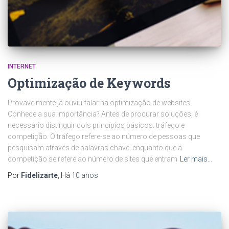
INTERNET
Optimização de Keywords
Provavelmente já ouviu falar na optimização de websites.
Conhece a sua importância? Antes de procurar soluções, é
necessário distinguir dois princípios básicos: tráfego e
competição. O tráfego refere-se ao número de pessoas que
pesquisam através de palavras chave, enquanto que a
competição se refere ao número de sites que entram
Ler mais…
Por
Fidelizarte
, Há
10 anos