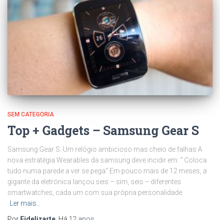
SEM CATEGORIA
Top + Gadgets – Samsung Gear S
Samsung Gear S: Um relógio ambicioso mas cheio de falhas A
nova estratégia Wearables da samsung deve incidir em: “ Coloca
tudo numa parede a ver se pega“ Em pouco mais de 12 meses, a
gigante da eletrónica lançou seis – sim, seis – diferentes
smartwatches, cada um com sua própria personalidade
Ler mais…
Por
Fidelizarte
, Há
12 anos