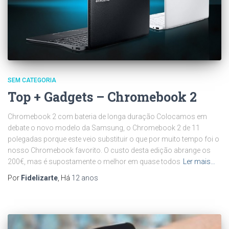
SEM CATEGORIA
Top + Gadgets – Chromebook 2
Chromebook 2 com bateria de longa duração Colocamos em
debate o novo modelo da Samsung, o Chromebook 2 de 11
polegadas porque este veio substituir o que por muito tempo foi o
nosso Chromebook favorito. O custo desta edição abrange os
200€, mas é supostamente o melhor em quase todos
Ler mais…
Por
Fidelizarte
, Há
12 anos