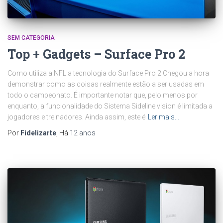
SEM CATEGORIA
Top + Gadgets – Surface Pro 2
Como utiliza a NFL a tecnologia do Surface Pro 2 Chegou a hora
demonstrar como as coisas realmente estão a ser usadas em
todo o campeonato. É importante notar que, pelo menos por
enquanto, a funcionalidade do Sistema Sideline vision é limitada a
jogadores e treinadores. Ainda assim, este é
Ler mais…
Por
Fidelizarte
, Há
12 anos