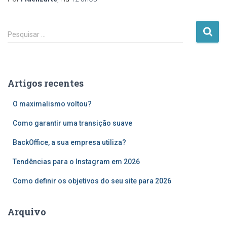
P
Pesquisar …
e
s
q
u
Artigos recentes
i
s
O maximalismo voltou?
a
r
Como garantir uma transição suave
p
o
BackOffice, a sua empresa utiliza?
r
Tendências para o Instagram em 2026
:
Como definir os objetivos do seu site para 2026
Arquivo