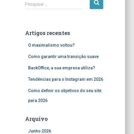
P
Pesquisar …
e
s
q
u
Artigos recentes
i
s
O maximalismo voltou?
a
r
Como garantir uma transição suave
p
o
BackOffice, a sua empresa utiliza?
r
Tendências para o Instagram em 2026
:
Como definir os objetivos do seu site
para 2026
Arquivo
Junho 2026