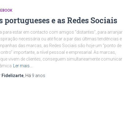
CEBOOK
s portugueses e as Redes Sociais
a para estar em contacto com amigos “distantes”, para arranjar
nspiração necessária ou até ficar a par das últimas tendências e
panhas das marcas, as Redes Sociais são hoje um “ponto de
ontro” importante, a nível pessoal e empresarial. As marcas,
que vivem de clientes, conseguem simultaneamente comunicar
nâmica
Ler mais…
r
Fidelizarte
, Há
9 anos