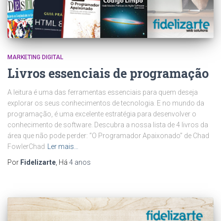
MARKETING DIGITAL
Livros essenciais de programação
A leitura é uma das ferramentas essenciais para quem deseja
explorar os seus conhecimentos de tecnologia. E no mundo da
programação, é uma excelente estratégia para desenvolver o
conhecimento de software. Descubra a nossa lista de 4 livros da
área que não pode perder: “O Programador Apaixonado” de Chad
FowlerChad
Ler mais…
Por
Fidelizarte
, Há
4 anos