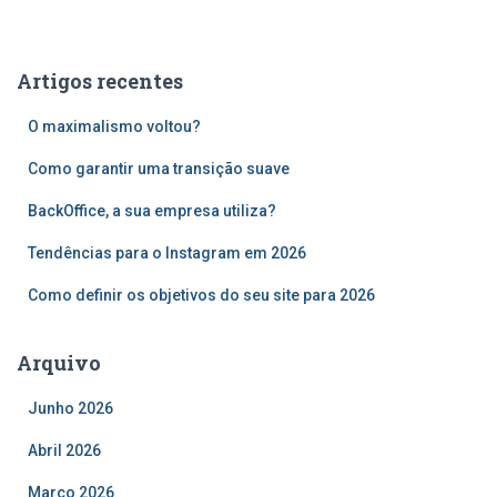
s
q
u
Artigos recentes
i
s
O maximalismo voltou?
a
r
Como garantir uma transição suave
p
o
BackOffice, a sua empresa utiliza?
r
Tendências para o Instagram em 2026
:
Como definir os objetivos do seu site para 2026
Arquivo
Junho 2026
Abril 2026
Março 2026