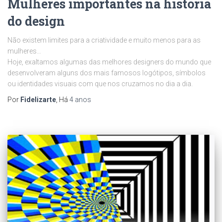
Mulheres importantes na história
do design
Não existem limites para a criatividade e muito menos para as
mulheres…
Hoje, exaltamos algumas das melhores designers do mundo que
desenvolveram alguns dos mais famosos logótipos, símbolos
ou identidades visuais com que nos cruzamos no dia a dia.
Por
Fidelizarte
, Há
4 anos