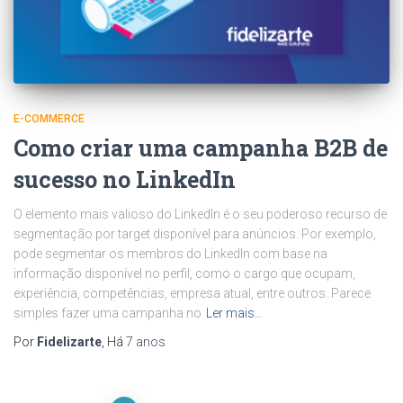
E-COMMERCE
Como criar uma campanha B2B de
sucesso no LinkedIn
O elemento mais valioso do LinkedIn é o seu poderoso recurso de
segmentação por target disponível para anúncios. Por exemplo,
pode segmentar os membros do LinkedIn com base na
informação disponível no perfil, como o cargo que ocupam,
experiência, competências, empresa atual, entre outros. Parece
simples fazer uma campanha no
Ler mais…
Por
Fidelizarte
, Há
7 anos