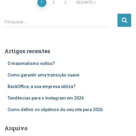
Paginação
1
2
3
SEGUINTE
dos
P
Pesquisar …
e
conteúdos
s
q
u
Artigos recentes
i
s
O maximalismo voltou?
a
r
Como garantir uma transição suave
p
o
BackOffice, a sua empresa utiliza?
r
Tendências para o Instagram em 2026
:
Como definir os objetivos do seu site para 2026
Arquivo