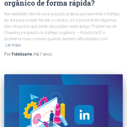
orgânico de forma rápida?
Na realidade, não há uma solução prática que aumente o tráfego
do dia para a noite. Mudar o cenário, só é possível em algumas
das situações que serão discutidas neste artigo. Problemas de
Crawling e impacto no tráfego orgânico — Robots.txt É o
problema mais comum quando existem dificuldades com
Ler mais…
Por
Fidelizarte
, Há
7 anos