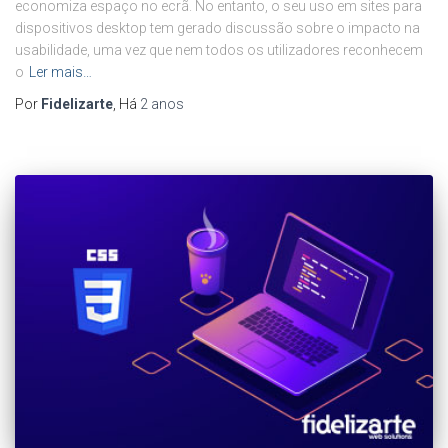
economiza espaço no ecrã. No entanto, o seu uso em sites para
dispositivos desktop tem gerado discussão sobre o impacto na
usabilidade, uma vez que nem todos os utilizadores reconhecem
o
Ler mais…
Por
Fidelizarte
, Há
2 anos