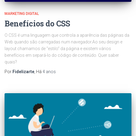
MARKETING DIGITAL
Benefícios do CSS
O CSS é uma linguagem que controla a aparência das páginas da
Web quando são carregadas num navegador.Ao seu design e
layout chamamos de “estilo” da página e existem vários
benefícios em separá-lo do código de conteúdo. Quer saber
quais?
Por
Fidelizarte
, Há
4 anos