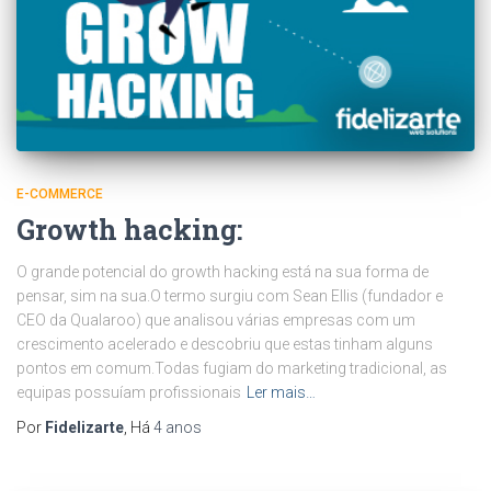
E-COMMERCE
Growth hacking:
O grande potencial do growth hacking está na sua forma de
pensar, sim na sua.O termo surgiu com Sean Ellis (fundador e
CEO da Qualaroo) que analisou várias empresas com um
crescimento acelerado e descobriu que estas tinham alguns
pontos em comum.Todas fugiam do marketing tradicional, as
equipas possuíam profissionais
Ler mais…
Por
Fidelizarte
, Há
4 anos