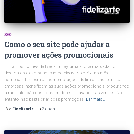
SEO
Como o seu site pode ajudar a
promover ações promocionais
Entrámos no mês da Black Friday, uma época marcada por
descontos e campanhas imperdíveis. No próximo mês,
começam também as comemorações de fim de ano, e muitas
empresas intensificam as suas ações promocionais, procurando
atrair a atenção dos consumidores e alavancar as vendas. No
entanto, não basta criar boas promoções,
Ler mais…
Por
Fidelizarte
, Há
2 anos