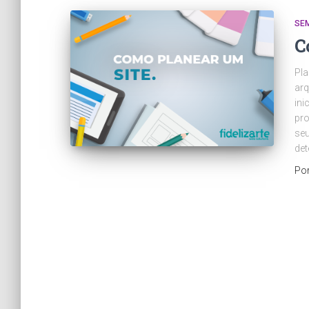
SE
C
Pla
arq
ini
pro
seu
det
Po