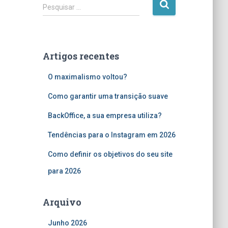
P
Pesquisar …
e
s
q
u
Artigos recentes
i
s
O maximalismo voltou?
a
r
Como garantir uma transição suave
p
o
BackOffice, a sua empresa utiliza?
r
Tendências para o Instagram em 2026
:
Como definir os objetivos do seu site
para 2026
Arquivo
Junho 2026