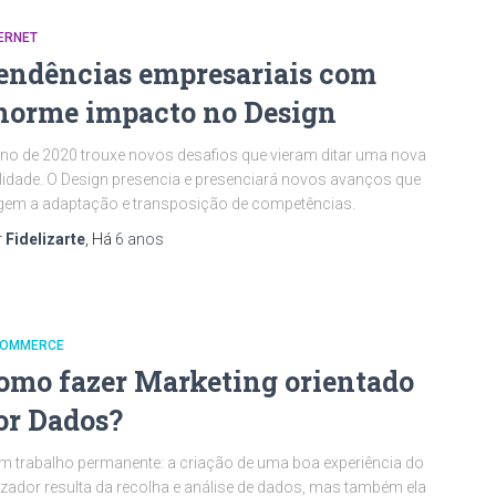
ERNET
endências empresariais com
norme impacto no Design
no de 2020 trouxe novos desafios que vieram ditar uma nova
lidade. O Design presencia e presenciará novos avanços que
gem a adaptação e transposição de competências.
r
Fidelizarte
, Há
6 anos
COMMERCE
omo fazer Marketing orientado
or Dados?
m trabalho permanente: a criação de uma boa experiência do
lizador resulta da recolha e análise de dados, mas também ela