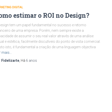
KETING DIGITAL
omo estimar o ROI no Design?
esign tem um papel fundamental no sucesso e retorno
anceiro de uma empresa. Porém, nem sempre existe a
acidade de assumir o seu real valor através de uma análise
ual e estética, facilmente discutíveis do ponto de vista comercial.
to isto, é fundamental a criação de uma linguagem objectiva
r mais…
r
Fidelizarte
, Há
6 anos