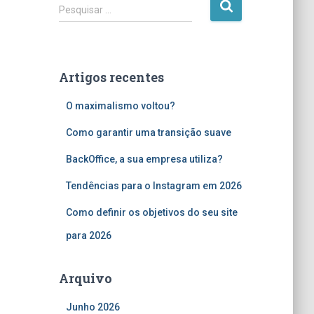
P
Pesquisar …
e
s
q
u
Artigos recentes
i
s
O maximalismo voltou?
a
r
Como garantir uma transição suave
p
o
BackOffice, a sua empresa utiliza?
r
Tendências para o Instagram em 2026
:
Como definir os objetivos do seu site
para 2026
Arquivo
Junho 2026