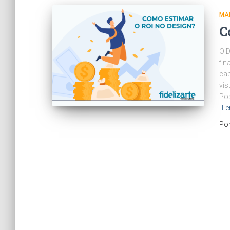
MAR
C
O D
fin
cap
vis
Pos
Le
Po