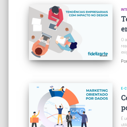
INT
T
e
O a
rea
exi
Po
E-
C
p
É u
uti