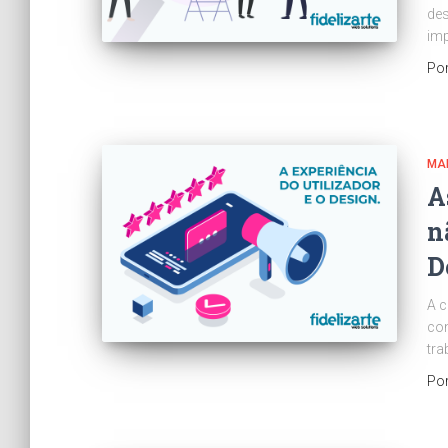
de
imp
Po
MAR
A
n
D
A 
con
tra
Po