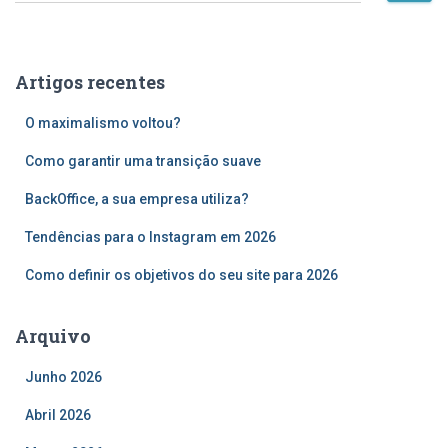
s
q
u
Artigos recentes
i
s
O maximalismo voltou?
a
r
Como garantir uma transição suave
p
o
BackOffice, a sua empresa utiliza?
r
Tendências para o Instagram em 2026
:
Como definir os objetivos do seu site para 2026
Arquivo
Junho 2026
Abril 2026