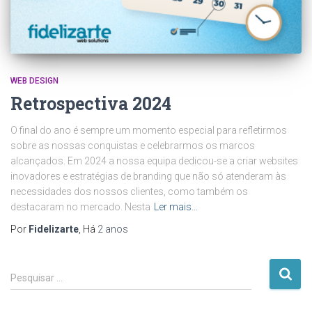
WEB DESIGN
Retrospectiva 2024
O final do ano é sempre um momento especial para refletirmos
sobre as nossas conquistas e celebrarmos os marcos
alcançados. Em 2024 a nossa equipa dedicou-se a criar websites
inovadores e estratégias de branding que não só atenderam às
necessidades dos nossos clientes, como também os
destacaram no mercado. Nesta
Ler mais…
Por
Fidelizarte
, Há
2 anos
P
Pesquisar …
e
s