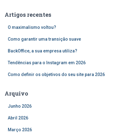
q
u
Artigos recentes
i
s
O maximalismo voltou?
a
r
Como garantir uma transição suave
p
o
BackOffice, a sua empresa utiliza?
r
Tendências para o Instagram em 2026
:
Como definir os objetivos do seu site para 2026
Arquivo
Junho 2026
Abril 2026
Março 2026