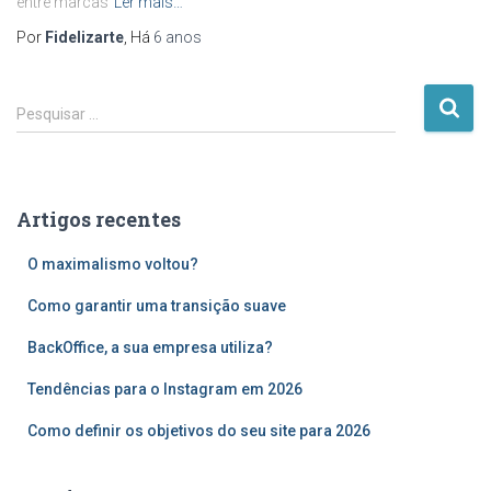
entre marcas
Ler mais…
Por
Fidelizarte
, Há
6 anos
P
Pesquisar …
e
s
q
u
Artigos recentes
i
s
O maximalismo voltou?
a
r
Como garantir uma transição suave
p
o
BackOffice, a sua empresa utiliza?
r
Tendências para o Instagram em 2026
:
Como definir os objetivos do seu site para 2026