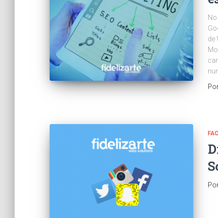
No 
Goo
de 
Mos
cam
num
Po
FA
D
S
Po