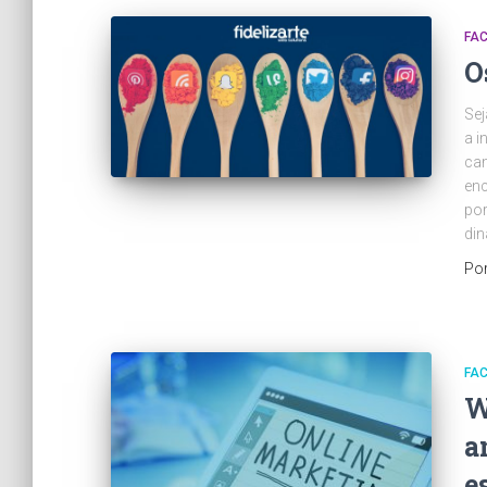
FA
O
Sej
a i
cam
enc
por
di
Po
FA
W
a
e