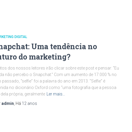
KETING DIGITAL
napchat: Uma tendência no
uturo do marketing?
tos dos nossos leitores irão clicar sobre este post e pensar: “Eu
da não percebo o Snapchat.” Com um aumento de 17.000 % no
 passado, “selfie” foi a palavra do ano em 2013. “Selfie” é
inida no dicionário Oxford como “uma fotografia que a pessoa
a dela própria, geralmente
Ler mais…
r
admin
, Há
12 anos