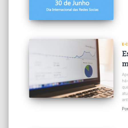
E-
E
m
Ape
há 
que
atu
ant
Po