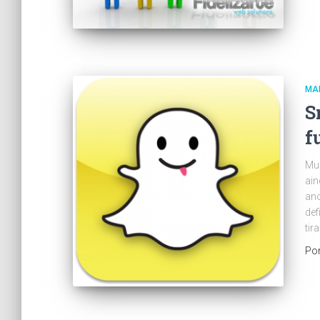
MAR
S
f
Mui
ain
ano
def
tir
Po