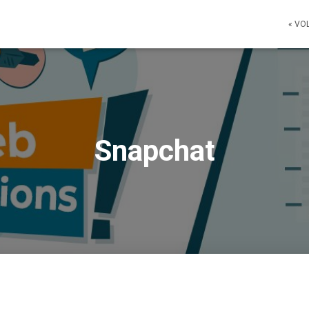
« VO
Snapchat