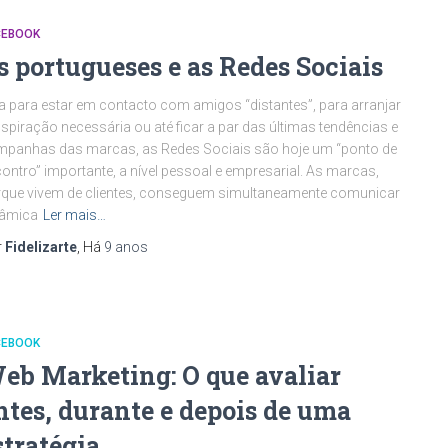
CEBOOK
s portugueses e as Redes Sociais
a para estar em contacto com amigos “distantes”, para arranjar
nspiração necessária ou até ficar a par das últimas tendências e
panhas das marcas, as Redes Sociais são hoje um “ponto de
ontro” importante, a nível pessoal e empresarial. As marcas,
que vivem de clientes, conseguem simultaneamente comunicar
nâmica
Ler mais…
r
Fidelizarte
, Há
9 anos
CEBOOK
eb Marketing: O que avaliar
ntes, durante e depois de uma
stratégia