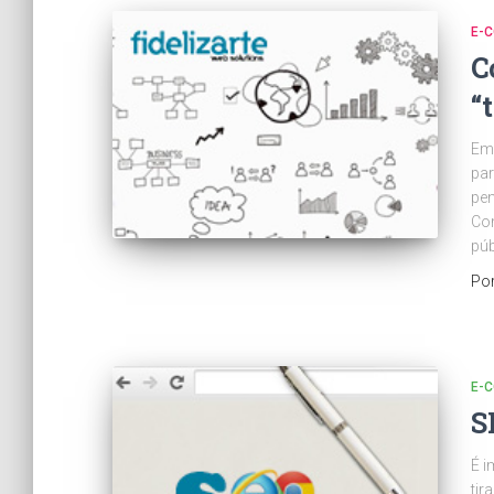
E-
C
“
Em 
par
pen
Com
púb
Po
E-
S
É i
tir