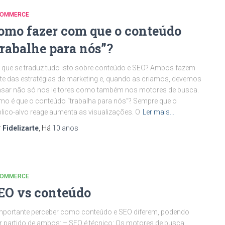
COMMERCE
omo fazer com que o conteúdo
trabalhe para nós”?
que se traduz tudo isto sobre conteúdo e SEO? Ambos fazem
te das estratégias de marketing e, quando as criamos, devemos
sar não só nos leitores como também nos motores de busca.
o é que o conteúdo “trabalha para nós”? Sempre que o
lico-alvo reage aumenta as visualizações. O
Ler mais…
r
Fidelizarte
, Há
10 anos
COMMERCE
EO vs conteúdo
mportante perceber como conteúdo e SEO diferem, podendo
ar partido de ambos: – SEO é técnico: Os motores de busca