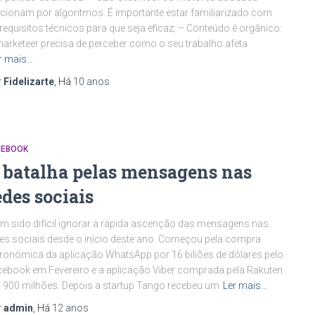
cionam por algoritmos. É importante estar familiarizado com
requisitos técnicos para que seja eficaz; – Conteúdo é orgânico:
arketeer precisa de perceber como o seu trabalho afeta
r mais…
r
Fidelizarte
, Há
10 anos
CEBOOK
 batalha pelas mensagens nas
edes sociais
 sido difícil ignorar a rápida ascenção das mensagens nas
es sociais desde o início deste ano. Começou pela compra
ronómica da aplicação WhatsApp por 16 biliões de dólares pelo
ebook em Fevereiro e a aplicação Viber comprada pela Rakuten
 900 milhões. Depois a startup Tango recebeu um
Ler mais…
r
admin
, Há
12 anos