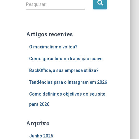
P
Pesquisar …
e
s
q
u
Artigos recentes
i
s
O maximalismo voltou?
a
r
Como garantir uma transição suave
p
o
BackOffice, a sua empresa utiliza?
r
Tendências para o Instagram em 2026
:
Como definir os objetivos do seu site
para 2026
Arquivo
Junho 2026