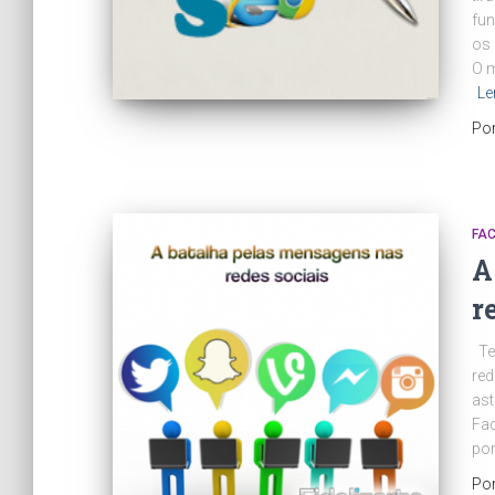
fun
os 
O m
Le
Po
FA
A
r
Tem
red
ast
Fac
por
Po