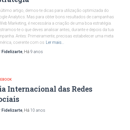
último artigo, demos-te dicas para utilização optimizada do
gle Analytics. Mas para obter bons resultados de campanhas
Web Marketing, é necessária a criação de uma boa estratégia.
tramos-te o que deves analisar antes, durante e depois da tua
panha. Antes: Primeiramente, precisas estabelecer uma meta
érica, coerente com os
Ler mais…
r
Fidelizarte
, Há
9 anos
CEBOOK
ia Internacional das Redes
ociais
r
Fidelizarte
, Há
10 anos