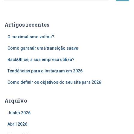
s
q
u
Artigos recentes
i
s
O maximalismo voltou?
a
r
Como garantir uma transição suave
p
o
BackOffice, a sua empresa utiliza?
r
Tendências para o Instagram em 2026
:
Como definir os objetivos do seu site para 2026
Arquivo
Junho 2026
Abril 2026