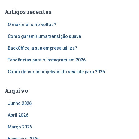
u
Artigos recentes
i
s
O maximalismo voltou?
a
r
Como garantir uma transição suave
p
o
BackOffice, a sua empresa utiliza?
r
Tendências para o Instagram em 2026
:
Como definir os objetivos do seu site para 2026
Arquivo
Junho 2026
Abril 2026
Março 2026
Fevereiro 2026