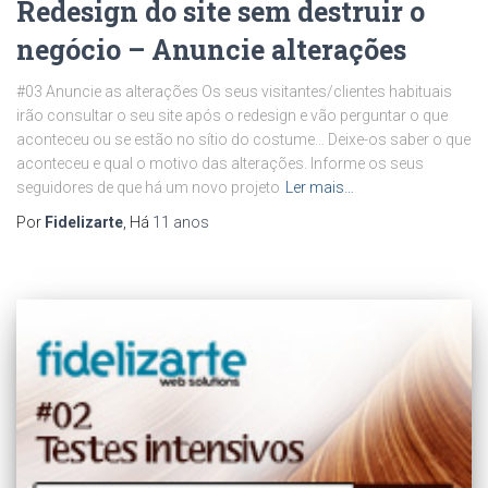
Redesign do site sem destruir o
negócio – Anuncie alterações
#03 Anuncie as alterações Os seus visitantes/clientes habituais
irão consultar o seu site após o redesign e vão perguntar o que
aconteceu ou se estão no sítio do costume… Deixe-os saber o que
aconteceu e qual o motivo das alterações. Informe os seus
seguidores de que há um novo projeto
Ler mais…
Por
Fidelizarte
, Há
11 anos