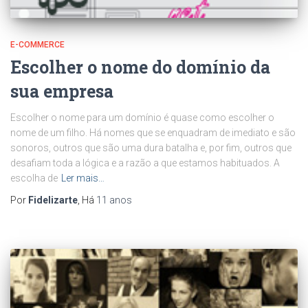
E-COMMERCE
Escolher o nome do domínio da
sua empresa
Escolher o nome para um domínio é quase como escolher o
nome de um filho. Há nomes que se enquadram de imediato e são
sonoros, outros que são uma dura batalha e, por fim, outros que
desafiam toda a lógica e a razão a que estamos habituados. A
escolha de
Ler mais…
Por
Fidelizarte
, Há
11 anos