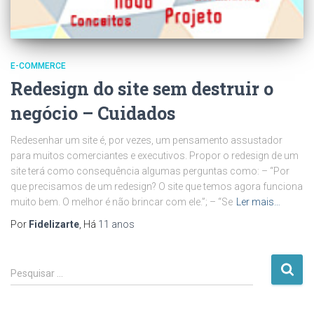
E-COMMERCE
Redesign do site sem destruir o
negócio – Cuidados
Redesenhar um site é, por vezes, um pensamento assustador
para muitos comerciantes e executivos. Propor o redesign de um
site terá como consequência algumas perguntas como: – “Por
que precisamos de um redesign? O site que temos agora funciona
muito bem. O melhor é não brincar com ele.”; – “Se
Ler mais…
Por
Fidelizarte
, Há
11 anos
P
Pesquisar …
e
s
q