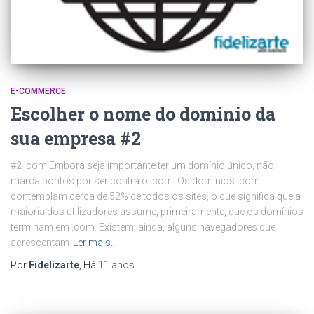
E-COMMERCE
Escolher o nome do domínio da
sua empresa #2
#2 .com Embora seja importante ter um domínio único, não
marca pontos por ser contra o .com. Os domínios .com
contemplam cerca de 52% de todos os sites, o que significa que a
maioria dos utilizadores assume, primeiramente, que os domínios
terminam em .com. Existem, ainda, alguns navegadores que
acrescentam
Ler mais…
Por
Fidelizarte
, Há
11 anos