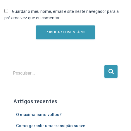
Guardar o meu nome, email e site neste navegador para a
próxima vez que eu comentar.
P
Pesquisar …
e
s
q
u
Artigos recentes
i
s
O maximalismo voltou?
a
r
Como garantir uma transição suave
p