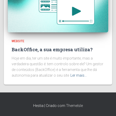
WEBSITE
BackOffice, a sua empresa utiliza?
Hoje em dia, ter um site é muito importante, mas a
verdadeira questão é: tem controlo sobre ele? Um gestor
de conteúdos (BackOffice) é a ferramenta que lhe dá
autonomia para atualizar o seu site
Ler mais…
Hestia | Criado com
ThemeIsle