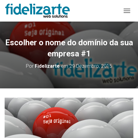
A
L
T
E
R
Escolher o nome do domínio da sua
N
A
empresa #1
R
A
Por
Fidelizarte
em
29 Dezembro, 2015
N
A
V
E
G
A
Ç
Ã
O