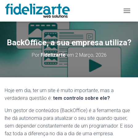
A
L
T
E
R
BackOffice, a sua empresa utiliza?
N
A
Por
Fidelizarte
em
2 Março, 2026
R
A
N
A
V
E
Hoje em dia, ter um site é muito importante, mas a
G
verdadeira questão é:
tem controlo sobre ele?
A
Ç
Ã
Um gestor de conteúdos (BackOffice) é a ferramenta que
O
lhe dá autonomia para atualizar o seu site quando quiser,
sem depender constantemente de um programador. E isso
faz toda a diferença no dia a dia de uma empresa.