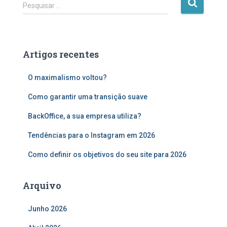
P
Pesquisar …
e
s
q
u
Artigos recentes
i
s
O maximalismo voltou?
a
r
Como garantir uma transição suave
p
o
BackOffice, a sua empresa utiliza?
r
:
Tendências para o Instagram em 2026
Como definir os objetivos do seu site para 2026
Arquivo
Junho 2026