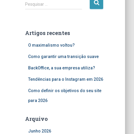
P
Pesquisar …
e
s
q
u
Artigos recentes
i
s
O maximalismo voltou?
a
r
Como garantir uma transição suave
p
o
BackOffice, a sua empresa utiliza?
r
Tendências para o Instagram em 2026
:
Como definir os objetivos do seu site
para 2026
Arquivo
Junho 2026