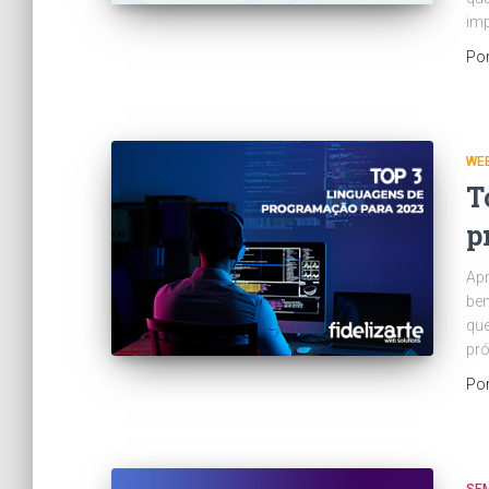
imp
Po
WEB
T
p
Apr
ben
que
pr
Po