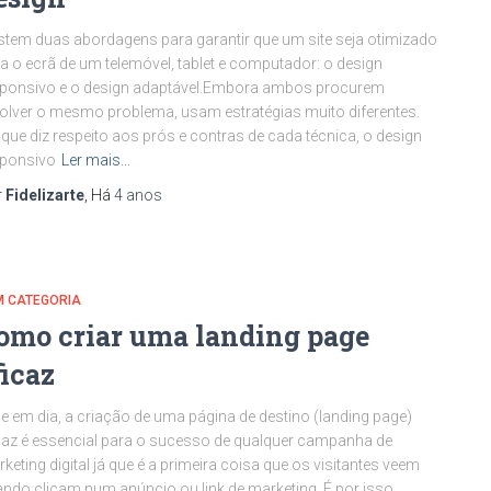
stem duas abordagens para garantir que um site seja otimizado
a o ecrã de um telemóvel, tablet e computador: o design
sponsivo e o design adaptável.Embora ambos procurem
olver o mesmo problema, usam estratégias muito diferentes.
que diz respeito aos prós e contras de cada técnica, o design
sponsivo
Ler mais…
r
Fidelizarte
, Há
4 anos
M CATEGORIA
omo criar uma landing page
ficaz
e em dia, a criação de uma página de destino (landing page)
caz é essencial para o sucesso de qualquer campanha de
keting digital já que é a primeira coisa que os visitantes veem
ndo clicam num anúncio ou link de marketing. É por isso