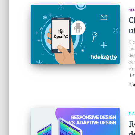
SE
C
u
O e
iss
des
com
efi
Le
Po
E-
R
d