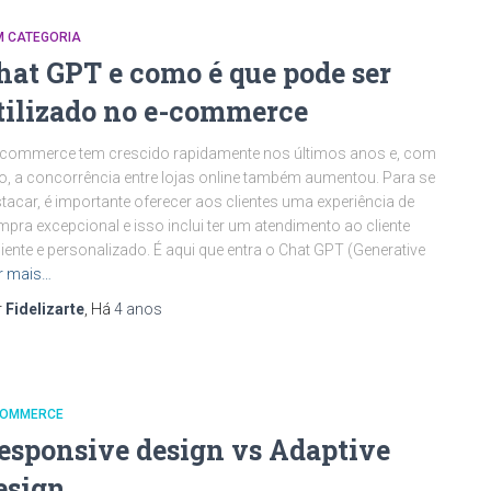
M CATEGORIA
hat GPT e como é que pode ser
tilizado no e-commerce
commerce tem crescido rapidamente nos últimos anos e, com
o, a concorrência entre lojas online também aumentou. Para se
tacar, é importante oferecer aos clientes uma experiência de
pra excepcional e isso inclui ter um atendimento ao cliente
ciente e personalizado. É aqui que entra o Chat GPT (Generative
r mais…
r
Fidelizarte
, Há
4 anos
COMMERCE
esponsive design vs Adaptive
esign