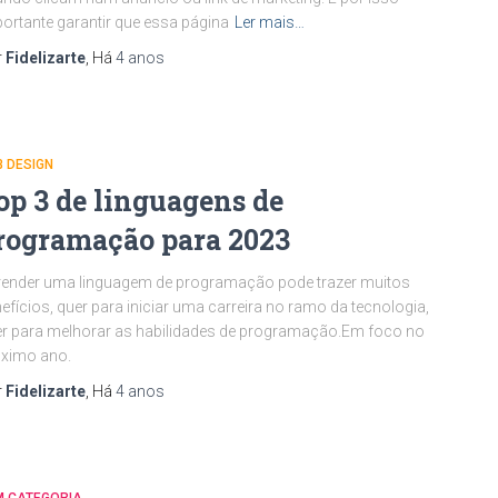
ortante garantir que essa página
Ler mais…
r
Fidelizarte
, Há
4 anos
 DESIGN
op 3 de linguagens de
rogramação para 2023
ender uma linguagem de programação pode trazer muitos
efícios, quer para iniciar uma carreira no ramo da tecnologia,
r para melhorar as habilidades de programação.Em foco no
óximo ano.
r
Fidelizarte
, Há
4 anos