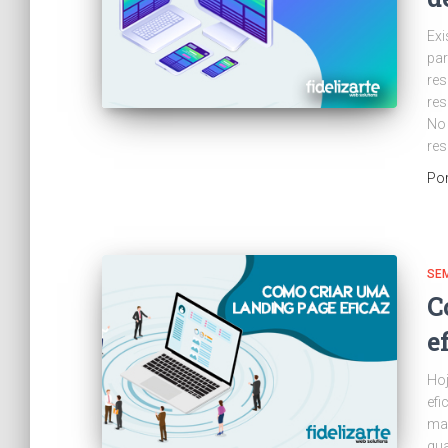
Exi
par
re
res
No 
re
Po
SE
C
e
Hoj
efi
mar
qua