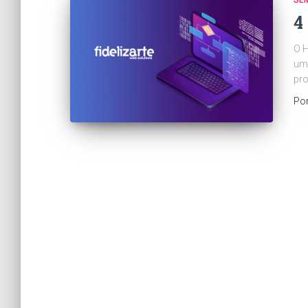
SE
4
O H
um
pro
Po