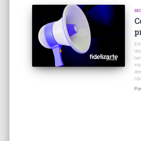
SE
C
p
Ent
de
ta
int
ate
não
Po