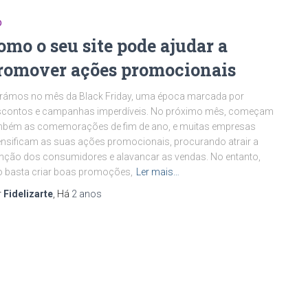
O
omo o seu site pode ajudar a
romover ações promocionais
rámos no mês da Black Friday, uma época marcada por
scontos e campanhas imperdíveis. No próximo mês, começam
mbém as comemorações de fim de ano, e muitas empresas
ensificam as suas ações promocionais, procurando atrair a
nção dos consumidores e alavancar as vendas. No entanto,
 basta criar boas promoções,
Ler mais…
r
Fidelizarte
, Há
2 anos