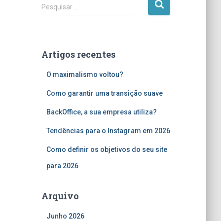
P
Pesquisar …
e
s
q
u
Artigos recentes
i
s
O maximalismo voltou?
a
r
Como garantir uma transição suave
p
o
BackOffice, a sua empresa utiliza?
r
Tendências para o Instagram em 2026
:
Como definir os objetivos do seu site
para 2026
Arquivo
Junho 2026