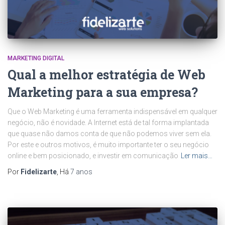
MARKETING DIGITAL
Qual a melhor estratégia de Web
Marketing para a sua empresa?
Que o Web Marketing é uma ferramenta indispensável em qualquer
negócio, não é novidade. A Internet está de tal forma implantada
que quase não damos conta de que não podemos viver sem ela.
Por este e outros motivos, é muito importante ter o seu negócio
online e bem posicionado, e investir em comunicação
Ler mais…
Por
Fidelizarte
, Há
7 anos