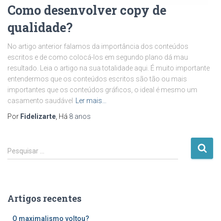
Como desenvolver copy de
qualidade?
No artigo anterior falamos da importância dos conteúdos
escritos e de como colocá-los em segundo plano dá mau
resultado. Leia o artigo na sua totalidade aqui. É muito importante
entendermos que os conteúdos escritos são tão ou mais
importantes que os conteúdos gráficos, o ideal é mesmo um
casamento saudável
Ler mais…
Por
Fidelizarte
, Há
8 anos
P
Pesquisar …
e
s
q
u
Artigos recentes
i
s
O maximalismo voltou?