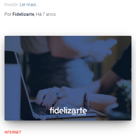
Investir
Ler mais…
Por
Fidelizarte
, Há
7 anos
INTERNET