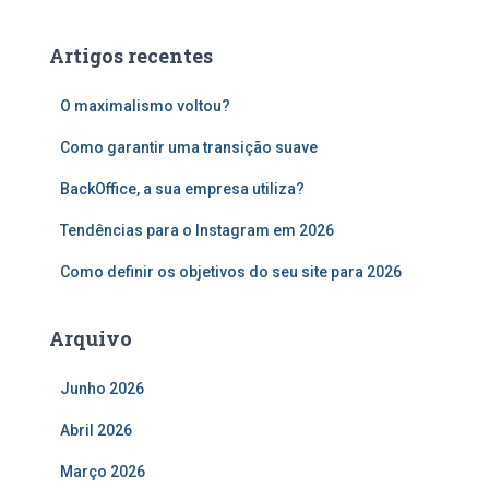
q
u
Artigos recentes
i
s
O maximalismo voltou?
a
r
Como garantir uma transição suave
p
o
BackOffice, a sua empresa utiliza?
r
:
Tendências para o Instagram em 2026
Como definir os objetivos do seu site para 2026
Arquivo
Junho 2026
Abril 2026
Março 2026