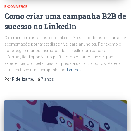
E-COMMERCE
Como criar uma campanha B2B de
sucesso no LinkedIn
O elemento mais valioso do LinkedIn é o seu poderoso recurso de
segmentação por target disponível para anúncios. Por exemplo,
pode segmentar os membros do LinkedIn com base na
informação disponível no perfil, como o cargo que ocupam,
experiência, competências, empresa atual, entre outros. Parece
simples fazer uma campanha no
Ler mais…
Por
Fidelizarte
, Há
7 anos