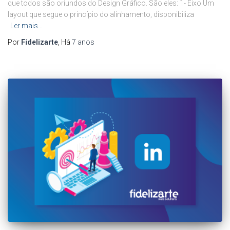
que todos são oriundos do Design Gráfico. São eles: 1- Eixo Um
layout que segue o princípio do alinhamento, disponibiliza
Ler mais…
Por
Fidelizarte
, Há
7 anos