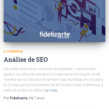
E-COMMERCE
Análise de SEO
Para além de produzir conteúdo de qualidade, o que também
ajuda o seu site a ter relevância é organizar a informação de tal
maneira que os utilizadores tenham mais facilidade em encontrá-
la. E é aqui que as ferramentas de SEO podem fazer a diferença. A
partir da análise de dados
Ler mais…
Por
Fidelizarte
, Há
7 anos