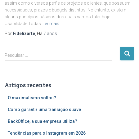
assim como diversos perfis de projetos e clientes, que possuem
necessidades, prazos e budgets distintos. No entanto, existem
alguns princípios básicos dos quais vamos falar hoje.
Usabilidade Todas
Ler mais…
Por
Fidelizarte
, Há
7 anos
P
Pesquisar …
e
s
q
u
Artigos recentes
i
s
O maximalismo voltou?
a
r
Como garantir uma transição suave
p
o
BackOffice, a sua empresa utiliza?
r
Tendências para o Instagram em 2026
: