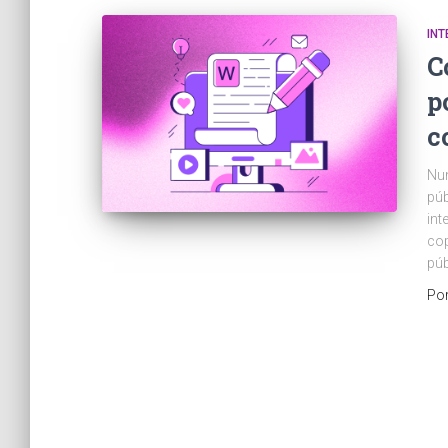
INT
C
p
c
Num
púb
int
cop
púb
Po