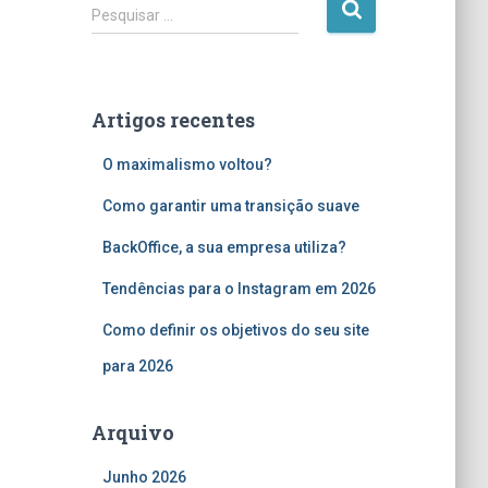
P
Pesquisar …
e
s
q
u
Artigos recentes
i
s
O maximalismo voltou?
a
r
Como garantir uma transição suave
p
o
BackOffice, a sua empresa utiliza?
r
Tendências para o Instagram em 2026
:
Como definir os objetivos do seu site
para 2026
Arquivo
Junho 2026