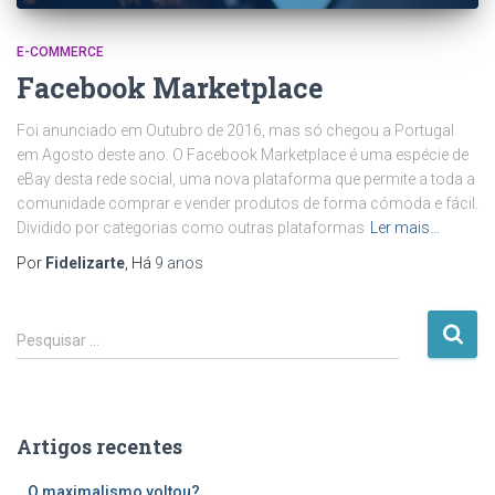
E-COMMERCE
Facebook Marketplace
Foi anunciado em Outubro de 2016, mas só chegou a Portugal
em Agosto deste ano. O Facebook Marketplace é uma espécie de
eBay desta rede social, uma nova plataforma que permite a toda a
comunidade comprar e vender produtos de forma cómoda e fácil.
Dividido por categorias como outras plataformas
Ler mais…
Por
Fidelizarte
, Há
9 anos
P
Pesquisar …
e
s
q
u
Artigos recentes
i
s
O maximalismo voltou?