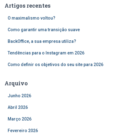
u
Artigos recentes
i
s
O maximalismo voltou?
a
r
Como garantir uma transição suave
p
o
BackOffice, a sua empresa utiliza?
r
Tendências para o Instagram em 2026
:
Como definir os objetivos do seu site para 2026
Arquivo
Junho 2026
Abril 2026
Março 2026
Fevereiro 2026