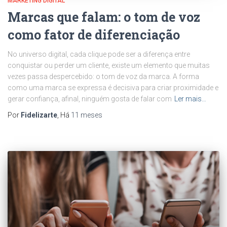
MARKETING DIGITAL
Marcas que falam: o tom de voz
como fator de diferenciação
No universo digital, cada clique pode ser a diferença entre
conquistar ou perder um cliente, existe um elemento que muitas
vezes passa despercebido: o tom de voz da marca. A forma
como uma marca se expressa é decisiva para criar proximidade e
gerar confiança, afinal, ninguém gosta de falar com
Ler mais…
Por
Fidelizarte
, Há
11 meses