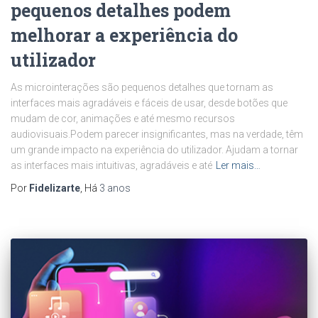
pequenos detalhes podem
melhorar a experiência do
utilizador
As microinterações são pequenos detalhes que tornam as
interfaces mais agradáveis e fáceis de usar, desde botões que
mudam de cor, animações e até mesmo recursos
audiovisuais.Podem parecer insignificantes, mas na verdade, têm
um grande impacto na experiência do utilizador. Ajudam a tornar
as interfaces mais intuitivas, agradáveis e até
Ler mais…
Por
Fidelizarte
, Há
3 anos