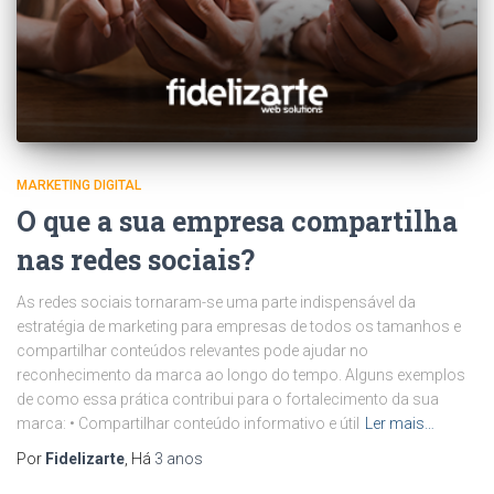
MARKETING DIGITAL
O que a sua empresa compartilha
nas redes sociais?
As redes sociais tornaram-se uma parte indispensável da
estratégia de marketing para empresas de todos os tamanhos e
compartilhar conteúdos relevantes pode ajudar no
reconhecimento da marca ao longo do tempo. Alguns exemplos
de como essa prática contribui para o fortalecimento da sua
marca: • Compartilhar conteúdo informativo e útil
Ler mais…
Por
Fidelizarte
, Há
3 anos