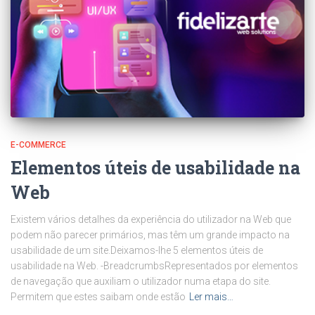
E-COMMERCE
Elementos úteis de usabilidade na
Web
Existem vários detalhes da experiência do utilizador na Web que
podem não parecer primários, mas têm um grande impacto na
usabilidade de um site.Deixamos-lhe 5 elementos úteis de
usabilidade na Web. -BreadcrumbsRepresentados por elementos
de navegação que auxiliam o utilizador numa etapa do site.
Permitem que estes saibam onde estão
Ler mais…