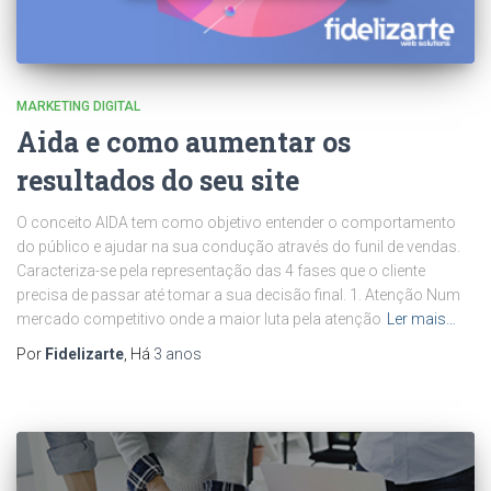
MARKETING DIGITAL
Aida e como aumentar os
resultados do seu site
O conceito AIDA tem como objetivo entender o comportamento
do público e ajudar na sua condução através do funil de vendas.
Caracteriza-se pela representação das 4 fases que o cliente
precisa de passar até tomar a sua decisão final. 1. Atenção Num
mercado competitivo onde a maior luta pela atenção
Ler mais…
Por
Fidelizarte
, Há
3 anos