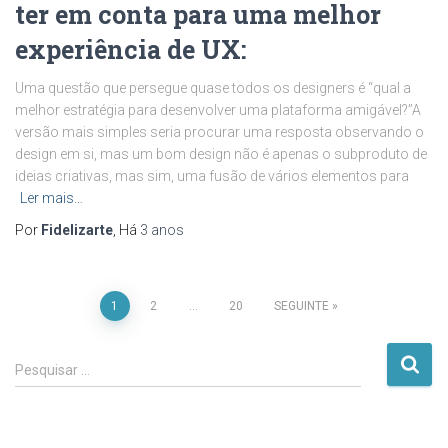
ter em conta para uma melhor
experiência de UX:
Uma questão que persegue quase todos os designers é “qual a
melhor estratégia para desenvolver uma plataforma amigável?”A
versão mais simples seria procurar uma resposta observando o
design em si, mas um bom design não é apenas o subproduto de
ideias criativas, mas sim, uma fusão de vários elementos para
Ler mais…
Por
Fidelizarte
, Há
3 anos
Paginação
1
2
…
20
SEGUINTE
dos
P
Pesquisar …
e
conteúdos
s
q