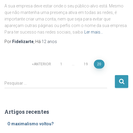
A sua empresa deve estar onde o seu público-alvo está. Mesmo
que não mantenha uma presença ativa em todas as redes, é
importante criar uma conta, nem que seja para evitar que
apareçam outras páginas ou perfis com o nome da sua empresa.
Para ter sucesso nas redes sociais, saiba
Ler mais…
Por
Fidelizarte
, Há
12 anos
Paginação
ANTERIOR
1
…
19
20
dos
P
Pesquisar …
e
conteúdos
s
q
u
Artigos recentes
i
s
O maximalismo voltou?
a
r