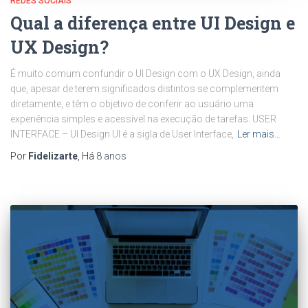
REDES SOCIAIS
Qual a diferença entre UI Design e
UX Design?
É muito comum confundir o UI Design com o UX Design, ainda
que, apesar de terem significados distintos se complementem
diretamente, e têm o objetivo de conferir ao usuário uma
experiência simples e acessível na execução de tarefas. USER
INTERFACE – UI Design UI é a sigla de User Interface,
Ler mais…
Por
Fidelizarte
, Há
8 anos