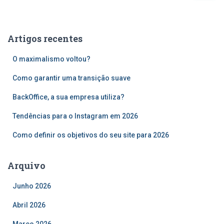
s
q
u
Artigos recentes
i
s
O maximalismo voltou?
a
r
Como garantir uma transição suave
p
o
BackOffice, a sua empresa utiliza?
r
Tendências para o Instagram em 2026
:
Como definir os objetivos do seu site para 2026
Arquivo
Junho 2026
Abril 2026
Março 2026