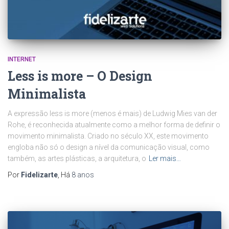
INTERNET
Less is more – O Design
Minimalista
A expressão less is more (menos é mais) de Ludwig Mies van der
Rohe, é reconhecida atualmente como a melhor forma de definir o
movimento minimalista. Criado no século XX, este movimento
engloba não só o design a nível da comunicação visual, como
também, as artes plásticas, a arquitetura, o
Ler mais…
Por
Fidelizarte
, Há
8 anos