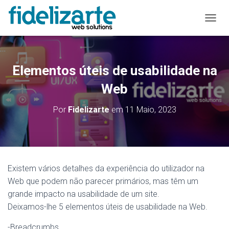
A
L
T
E
R
Elementos úteis de usabilidade na
N
A
Web
R
A
Por
Fidelizarte
em
11 Maio, 2023
N
A
V
E
G
A
Existem vários detalhes da experiência do utilizador na
Ç
Web que podem não parecer primários, mas têm um
Ã
O
grande impacto na usabilidade de um site.
Deixamos-lhe 5 elementos úteis de usabilidade na Web.
-Breadcrumbs