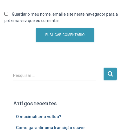
Guardar o meu nome, email e site neste navegador para a
próxima vez que eu comentar.
P
Pesquisar …
e
s
q
u
Artigos recentes
i
s
O maximalismo voltou?
a
r
Como garantir uma transição suave