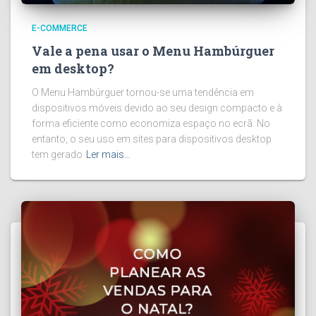
E-COMMERCE
Vale a pena usar o Menu Hambúrguer
em desktop?
O Menu Hambúrguer tornou-se uma tendência em
dispositivos móveis devido ao seu design compacto e à
forma eficiente como economiza espaço no ecrã. No
entanto, o seu uso em sites para dispositivos desktop
tem gerado
Ler mais…