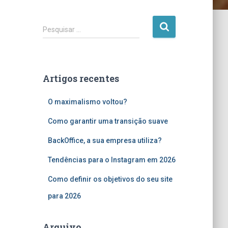
P
Pesquisar …
e
s
q
u
Artigos recentes
i
s
O maximalismo voltou?
a
r
Como garantir uma transição suave
p
o
BackOffice, a sua empresa utiliza?
r
:
Tendências para o Instagram em 2026
Como definir os objetivos do seu site
para 2026
Arquivo