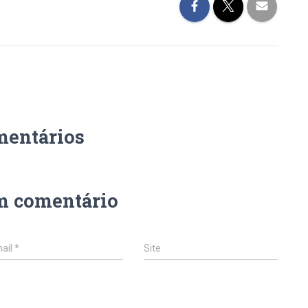
mentários
m comentário
ail
*
Site