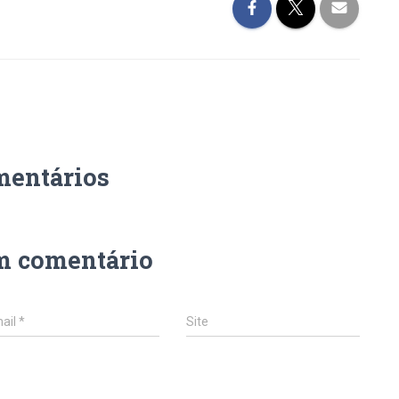
mentários
m comentário
ail
*
Site