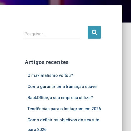
P
Pesquisar …
e
s
q
u
Artigos recentes
i
s
O maximalismo voltou?
a
r
Como garantir uma transição suave
p
o
BackOffice, a sua empresa utiliza?
r
:
Tendências para o Instagram em 2026
Como definir os objetivos do seu site
para 2026