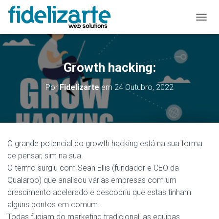
A
L
T
E
R
Growth hacking:
N
A
Por
Fidelizarte
em
24 Outubro, 2022
R
A
N
A
V
E
O grande potencial do growth hacking está na sua forma
G
de pensar, sim na sua.
A
Ç
O termo surgiu com Sean Ellis (fundador e CEO da
Ã
Qualaroo) que analisou várias empresas com um
O
crescimento acelerado e descobriu que estas tinham
alguns pontos em comum.
Todas fugiam do marketing tradicional, as equipas