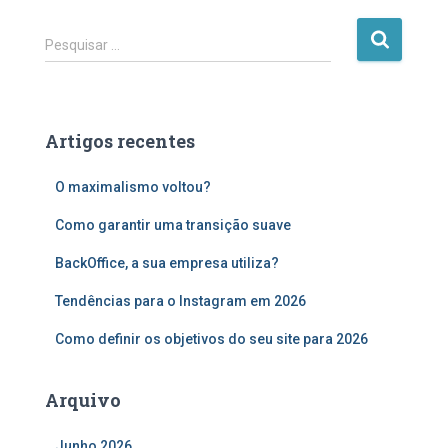
P
Pesquisar …
e
s
q
u
Artigos recentes
i
s
O maximalismo voltou?
a
r
Como garantir uma transição suave
p
o
BackOffice, a sua empresa utiliza?
r
:
Tendências para o Instagram em 2026
Como definir os objetivos do seu site para 2026
Arquivo
Junho 2026