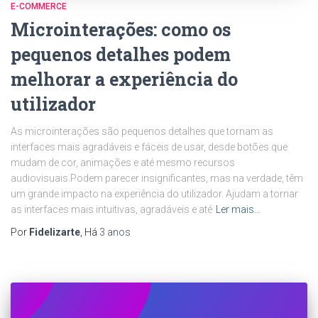
E-COMMERCE
Microinterações: como os
pequenos detalhes podem
melhorar a experiência do
utilizador
As microinterações são pequenos detalhes que tornam as
interfaces mais agradáveis e fáceis de usar, desde botões que
mudam de cor, animações e até mesmo recursos
audiovisuais.Podem parecer insignificantes, mas na verdade, têm
um grande impacto na experiência do utilizador. Ajudam a tornar
as interfaces mais intuitivas, agradáveis e até
Ler mais…
Por
Fidelizarte
, Há
3 anos