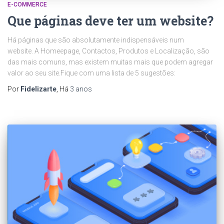
E-COMMERCE
Que páginas deve ter um website?
Há páginas que são absolutamente indispensáveis num
website. A Homeepage, Contactos, Produtos e Localização, são
das mais comuns, mas existem muitas mais que podem agregar
valor ao seu site.Fique com uma lista de 5 sugestões:
Por
Fidelizarte
, Há
3 anos