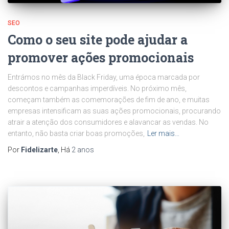
SEO
Como o seu site pode ajudar a
promover ações promocionais
Entrámos no mês da Black Friday, uma época marcada por
descontos e campanhas imperdíveis. No próximo mês,
começam também as comemorações de fim de ano, e muitas
empresas intensificam as suas ações promocionais, procurando
atrair a atenção dos consumidores e alavancar as vendas. No
entanto, não basta criar boas promoções,
Ler mais…
Por
Fidelizarte
, Há
2 anos