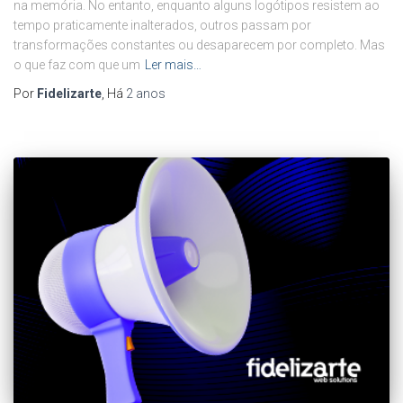
na memória. No entanto, enquanto alguns logótipos resistem ao
tempo praticamente inalterados, outros passam por
transformações constantes ou desaparecem por completo. Mas
o que faz com que um
Ler mais…
Por
Fidelizarte
, Há
2 anos