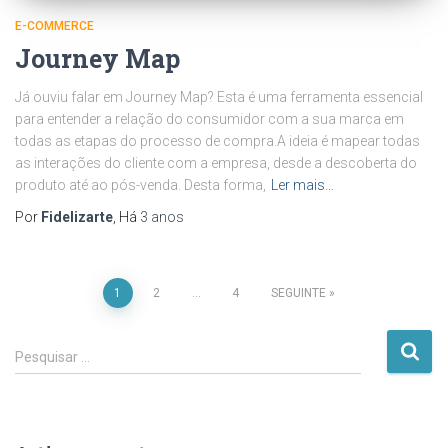
E-COMMERCE
Journey Map
Já ouviu falar em Journey Map? Esta é uma ferramenta essencial
para entender a relação do consumidor com a sua marca em
todas as etapas do processo de compra.A ideia é mapear todas
as interações do cliente com a empresa, desde a descoberta do
produto até ao pós-venda. Desta forma,
Ler mais…
Por
Fidelizarte
, Há
3 anos
Paginação
1
2
…
4
SEGUINTE
dos
P
Pesquisar …
e
conteúdos
s
q
u