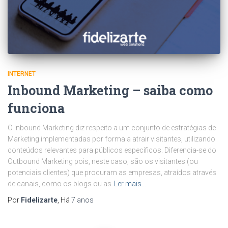
INTERNET
Inbound Marketing – saiba como
funciona
O Inbound Marketing diz respeito a um conjunto de estratégias de
Marketing implementadas por forma a atrair visitantes, utilizando
conteúdos relevantes para públicos específicos. Diferencia-se do
Outbound Marketing pois, neste caso, são os visitantes (ou
potenciais clientes) que procuram as empresas, atraídos através
de canais, como os blogs ou as
Ler mais…
Por
Fidelizarte
, Há
7 anos