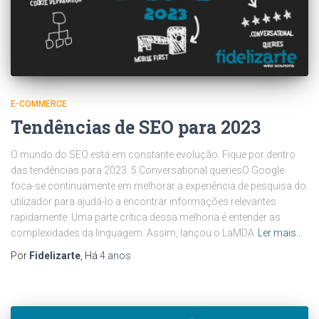
E-COMMERCE
Tendências de SEO para 2023
O mundo do SEO está em constante evolução. Fique por dentro
das tendências para 2023. 5.Conversational queriesO Google
foca-se continuamente em melhorar a experiência de pesquisa do
utilizador para ajudá-lo a encontrar informações relevantes
rapidamente. Uma parte crítica dessa melhoria é entender as
complexidades da linguagem. Assim, lançou o LaMDA
Ler mais…
Por
Fidelizarte
, Há
4 anos