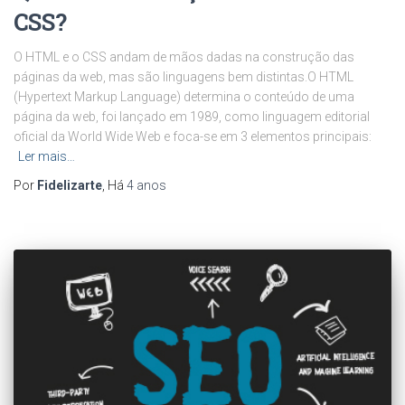
CSS?
O HTML e o CSS andam de mãos dadas na construção das
páginas da web, mas são linguagens bem distintas.O HTML
(Hypertext Markup Language) determina o conteúdo de uma
página da web, foi lançado em 1989, como linguagem editorial
oficial da World Wide Web e foca-se em 3 elementos principais:
Ler mais…
Por
Fidelizarte
, Há
4 anos