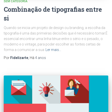
SEM CATEGORIA
Combinação de tipografias entre
si
Quando se inicia um projeto de design ou branding, a escolha da
tipografia é uma das primeiras decisões que é necessário tomar.É
essencial encontrar uma linha ténue entre o sério e o pesado, o
moderno e o vintage, para poder escolher as fontes certas de
forma a comunicar a sua
Ler mais…
Por
Fidelizarte
, Há
4 anos