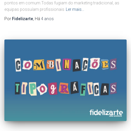
pontos em comum.Todas fugiam do marketing tradicional, as
equipas possuíam profissionais
Ler mais…
Por
Fidelizarte
, Há
4 anos