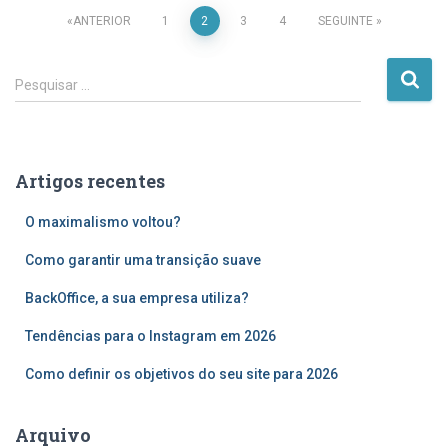
Paginação
ANTERIOR
1
2
3
4
SEGUINTE
dos
P
Pesquisar …
e
conteúdos
s
q
u
Artigos recentes
i
s
O maximalismo voltou?
a
r
Como garantir uma transição suave
p
o
BackOffice, a sua empresa utiliza?
r
Tendências para o Instagram em 2026
:
Como definir os objetivos do seu site para 2026
Arquivo