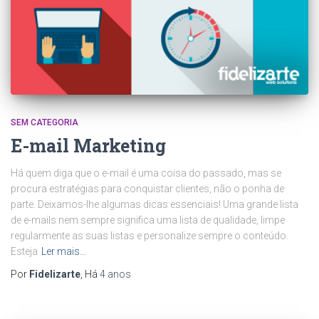
SEM CATEGORIA
E-mail Marketing
Há quem diga que o e-mail é uma coisa do passado, mas se
procura estratégias para conquistar clientes, não o ponha de
parte. Deixamos-lhe algumas dicas essenciais! Uma grande lista
de e-mails nem sempre significa uma lista de qualidade, limpe
regularmente as suas listas e personalize sempre o conteúdo.
Esteja
Ler mais…
Por
Fidelizarte
, Há
4 anos