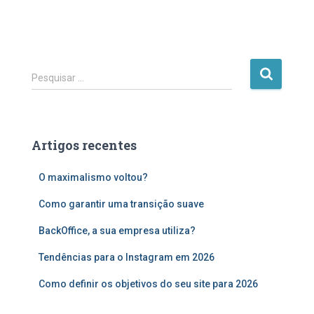
P
Pesquisar …
e
s
q
u
Artigos recentes
i
s
O maximalismo voltou?
a
r
Como garantir uma transição suave
p
o
BackOffice, a sua empresa utiliza?
r
:
Tendências para o Instagram em 2026
Como definir os objetivos do seu site para 2026