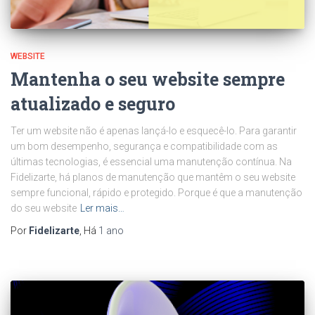
WEBSITE
Mantenha o seu website sempre
atualizado e seguro
Ter um website não é apenas lançá-lo e esquecê-lo. Para garantir
um bom desempenho, segurança e compatibilidade com as
últimas tecnologias, é essencial uma manutenção contínua. Na
Fidelizarte, há planos de manutenção que mantêm o seu website
sempre funcional, rápido e protegido. Porque é que a manutenção
do seu website
Ler mais…
Por
Fidelizarte
, Há
1 ano