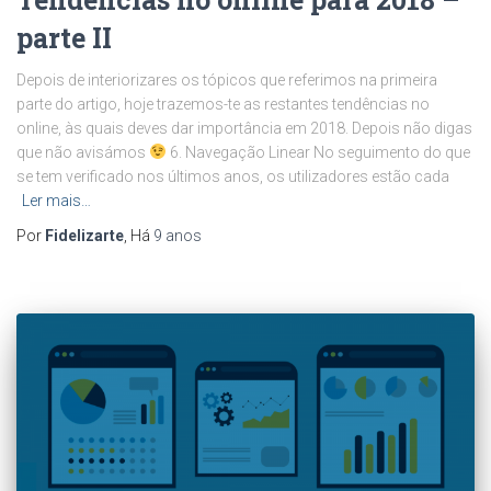
parte II
Depois de interiorizares os tópicos que referimos na primeira
parte do artigo, hoje trazemos-te as restantes tendências no
online, às quais deves dar importância em 2018. Depois não digas
que não avisámos
6. Navegação Linear No seguimento do que
se tem verificado nos últimos anos, os utilizadores estão cada
Ler mais…
Por
Fidelizarte
, Há
9 anos