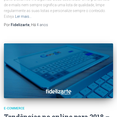
de e-mails nem sempre significa uma lista de qualidade, limpe
regularmente as suas listas e personalize sempre o conteúdo.
Esteja
Ler mais…
Por
Fidelizarte
, Há
4 anos
E-COMMERCE
Tendências no online para 2018 –