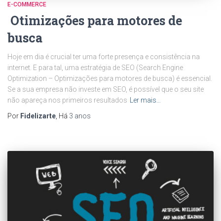
E-COMMERCE
Otimizações para motores de
busca
Hoje em dia é crucial ter uma forte presença e consistência na
internet. E para tal, uma estratégia de SEO (Search Engine
Optimization – Optimizações para motores de busca) é essencial.
Se a sua empresa não investe em SEO, é possível que o seu site
não apareça nos primeiros resultados
Ler mais…
Por
Fidelizarte
, Há
3 anos