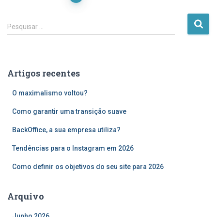
dos
P
Pesquisar …
e
conteúdos
s
q
u
Artigos recentes
i
s
O maximalismo voltou?
a
r
Como garantir uma transição suave
p
o
BackOffice, a sua empresa utiliza?
r
Tendências para o Instagram em 2026
:
Como definir os objetivos do seu site para 2026
Arquivo
Junho 2026