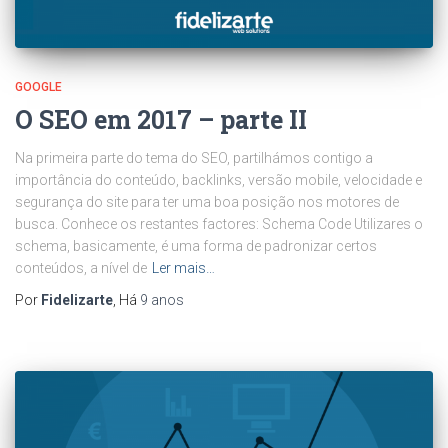
GOOGLE
O SEO em 2017 – parte II
Na primeira parte do tema do SEO, partilhámos contigo a
importância do conteúdo, backlinks, versão mobile, velocidade e
segurança do site para ter uma boa posição nos motores de
busca. Conhece os restantes factores: Schema Code Utilizares o
schema, basicamente, é uma forma de padronizar certos
conteúdos, a nível de
Ler mais…
Por
Fidelizarte
, Há
9 anos