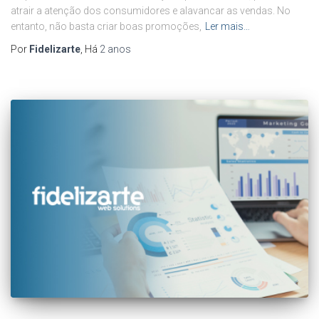
atrair a atenção dos consumidores e alavancar as vendas. No
entanto, não basta criar boas promoções,
Ler mais…
Por
Fidelizarte
, Há
2 anos