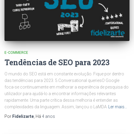
E-COMMERCE
Tendências de SEO para 2023
O mundo do SEO está em constante evolução. Fique por dentro
das tendências para 2023. 5.Conversational queriesO Google
foca-se continuamente em melhorar a experiência de pesquisa do
utilizador para ajudá-lo a encontrar informações relevantes
rapidamente. Uma parte crítica dessa melhoria é entender as
complexidades da linguagem. Assim, lançou o LaMDA
Ler mais…
Por
Fidelizarte
, Há
4 anos