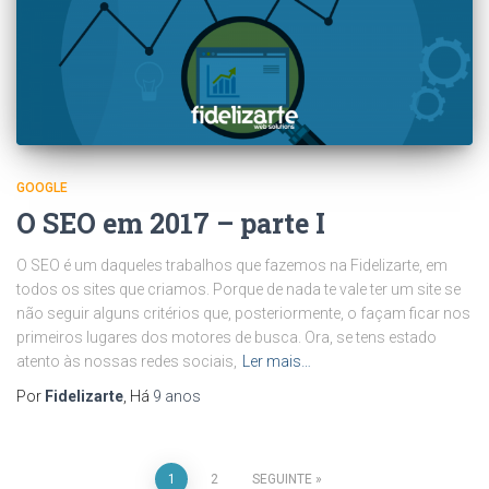
GOOGLE
O SEO em 2017 – parte I
O SEO é um daqueles trabalhos que fazemos na Fidelizarte, em
todos os sites que criamos. Porque de nada te vale ter um site se
não seguir alguns critérios que, posteriormente, o façam ficar nos
primeiros lugares dos motores de busca. Ora, se tens estado
atento às nossas redes sociais,
Ler mais…
Por
Fidelizarte
, Há
9 anos
Paginação
1
2
SEGUINTE